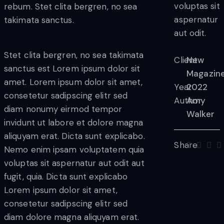
voluptas sit
rebum. Stet clita bergren, no sea
aspernatur
takimata sanctus.
aut odit.
Stet clita bergren, no sea takimata
Client
New
sanctus est Lorem ipsum dolor sit
Magazin
amet. Lorem ipsum dolor sit amet,
Year
2022
consetetur sadipscing elitr sed
Author
Amy
diam nonumy eirmod tempor
Walker
invidunt ut labore et dolore magna
aliquyam erat. Dicta sunt explicabo.
Share
Nemo enim ipsam voluptatem quia
voluptas sit aspernatur aut odit aut
fugit, quia. Dicta sunt explicabo
Lorem ipsum dolor sit amet,
consetetur sadipscing elitr sed
diam dolore magna aliquyam erat.