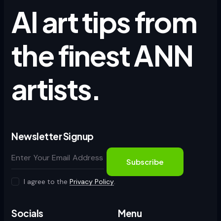
AI art tips from
the finest ANN
artists.
Newsletter Signup
Subscribe
I agree to the
Privacy Policy
.
Socials
Menu