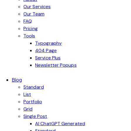
Our Services
Our Team
FAQ
Pricing
Tools
Typography
404 Page
Service Plus
Newsletter Popups
Blog
Standard
List
Portfolio
Grid
Single Post
AI ChatGPT Generated
Standard