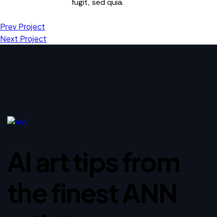
fugit, sed quia.
Prev Project
Next Project
AI art tips from
the finest ANN