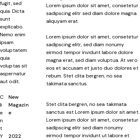
fugit, sed
Lorem ipsum dolor sit amet, consetetur
quia. Dicta
sadipscing elitr sed diam dolore magna
sunt
aliquyam erat.
explicabo.
Nemo enim
Lorem ipsum dolor sit amet, consetetur
ipsam
sadipscing elitr, sed diam nonumy
voluptatem
eirmod tempor invidunt labore dolore
quia
magna erat, sed diam voluptua. At vero
voluptas sit
eos et accusam et justo duo dolores et
aspernatur
rebum. Stet clita bergren, no sea
aut odit.
takimata sanctus.
C
New
Stet clita bergren, no sea takimata
li
Magazin
sanctus est Lorem ipsum dolor sit amet.
e
e
Lorem ipsum dolor sit amet, consetetur
n
sadipscing elitr sed diam nonumy
t
eirmod tempor invidunt ut labore et
Y
2022