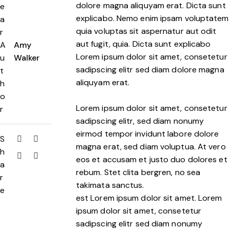
dolore magna aliquyam erat. Dicta sunt
e
explicabo. Nemo enim ipsam voluptatem
a
quia voluptas sit aspernatur aut odit
r
aut fugit, quia. Dicta sunt explicabo
A
Amy
Lorem ipsum dolor sit amet, consetetur
u
Walker
sadipscing elitr sed diam dolore magna
t
aliquyam erat.
h
o
Lorem ipsum dolor sit amet, consetetur
r
sadipscing elitr, sed diam nonumy
eirmod tempor invidunt labore dolore
S
magna erat, sed diam voluptua. At vero
h
eos et accusam et justo duo dolores et
a
rebum. Stet clita bergren, no sea
r
takimata sanctus.
e
est Lorem ipsum dolor sit amet. Lorem
ipsum dolor sit amet, consetetur
sadipscing elitr sed diam nonumy