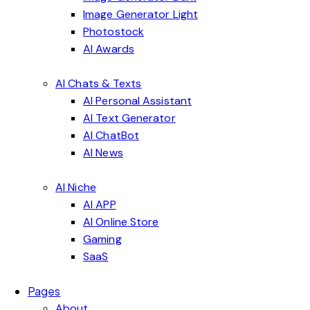
Image Generator Light
Photostock
AI Awards
AI Chats & Texts
AI Personal Assistant
AI Text Generator
AI ChatBot
AI News
AI Niche
AI APP
AI Online Store
Gaming
SaaS
Pages
About