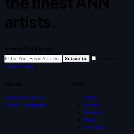
the finest ANN
artists.
Newsletter Signup
Subscribe
I agree to the
Privacy Policy
.
Socials
Menu
Facebook
Twitter
Home
Dribble
Instagram
About
Services
Shop
Contacts