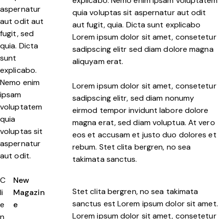
explicabo. Nemo enim ipsam voluptatem
aspernatur
quia voluptas sit aspernatur aut odit
aut odit aut
aut fugit, quia. Dicta sunt explicabo
fugit, sed
Lorem ipsum dolor sit amet, consetetur
quia. Dicta
sadipscing elitr sed diam dolore magna
sunt
aliquyam erat.
explicabo.
Nemo enim
Lorem ipsum dolor sit amet, consetetur
ipsam
sadipscing elitr, sed diam nonumy
voluptatem
eirmod tempor invidunt labore dolore
quia
magna erat, sed diam voluptua. At vero
voluptas sit
eos et accusam et justo duo dolores et
aspernatur
rebum. Stet clita bergren, no sea
aut odit.
takimata sanctus.
C
New
Stet clita bergren, no sea takimata
li
Magazin
sanctus est Lorem ipsum dolor sit amet.
e
e
Lorem ipsum dolor sit amet, consetetur
n