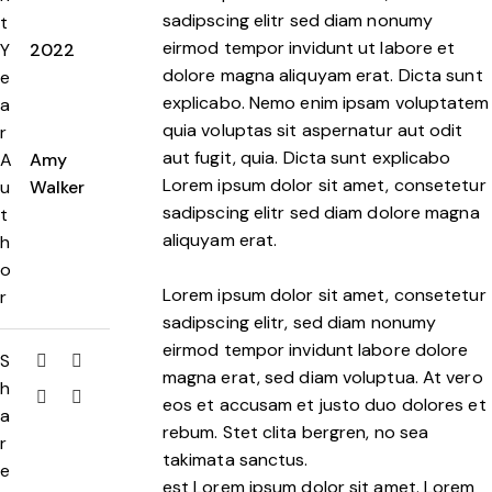
sadipscing elitr sed diam nonumy
t
eirmod tempor invidunt ut labore et
Y
2022
dolore magna aliquyam erat. Dicta sunt
e
explicabo. Nemo enim ipsam voluptatem
a
quia voluptas sit aspernatur aut odit
r
aut fugit, quia. Dicta sunt explicabo
A
Amy
Lorem ipsum dolor sit amet, consetetur
u
Walker
sadipscing elitr sed diam dolore magna
t
aliquyam erat.
h
o
Lorem ipsum dolor sit amet, consetetur
r
sadipscing elitr, sed diam nonumy
eirmod tempor invidunt labore dolore
S
magna erat, sed diam voluptua. At vero
h
eos et accusam et justo duo dolores et
a
rebum. Stet clita bergren, no sea
r
takimata sanctus.
e
est Lorem ipsum dolor sit amet. Lorem