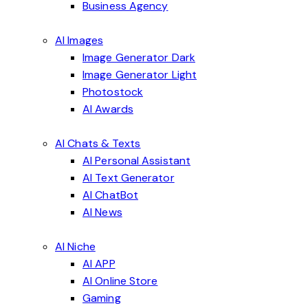
Business Agency
AI Images
Image Generator Dark
Image Generator Light
Photostock
AI Awards
AI Chats & Texts
AI Personal Assistant
AI Text Generator
AI ChatBot
AI News
AI Niche
AI APP
AI Online Store
Gaming