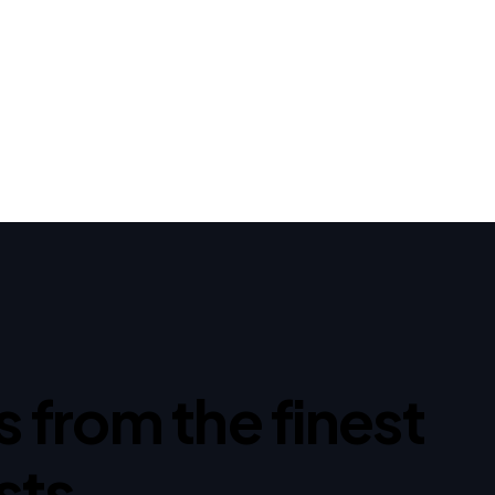
ps from the finest
sts.