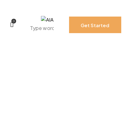
0
Get Started
0
Get Started