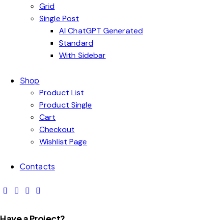
Grid
Single Post
AI ChatGPT Generated
Standard
With Sidebar
Shop
Product List
Product Single
Cart
Checkout
Wishlist Page
Contacts
Have a Project?