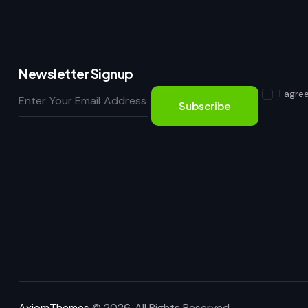
Newsletter Signup
I agre
Subscribe
AxiomThemes
© 2026. All Rights Reserved.