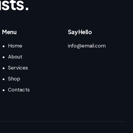
sts.
Menu
Say Hello
Home
info@email.com
About
Services
Shop
Contacts