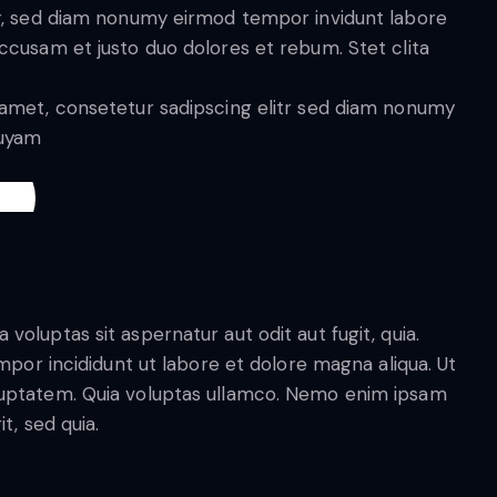
tr, sed diam nonumy eirmod tempor invidunt labore
ccusam et justo duo dolores et rebum. Stet clita
 amet, consetetur sadipscing elitr sed diam nonumy
quyam
oluptas sit aspernatur aut odit aut fugit, quia.
mpor incididunt ut labore et dolore magna aliqua. Ut
luptatem. Quia voluptas ullamco. Nemo enim ipsam
t, sed quia.