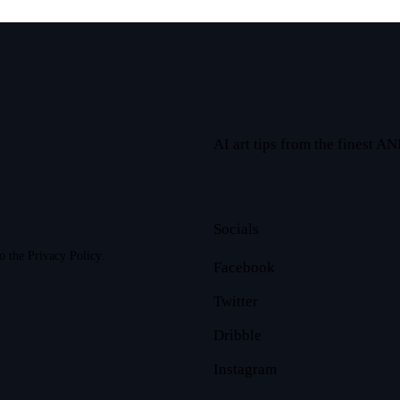
AI art tips from the finest ANN
Socials
to the
Privacy Policy
.
Facebook
Twitter
Dribble
Instagram