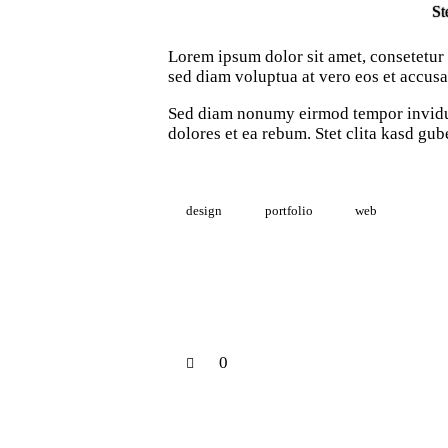
St
Lorem ipsum dolor sit amet, consetetur
sed diam voluptua at vero eos et accusa
Sed diam nonumy eirmod tempor invidunt
dolores et ea rebum. Stet clita kasd gub
design
portfolio
web
0