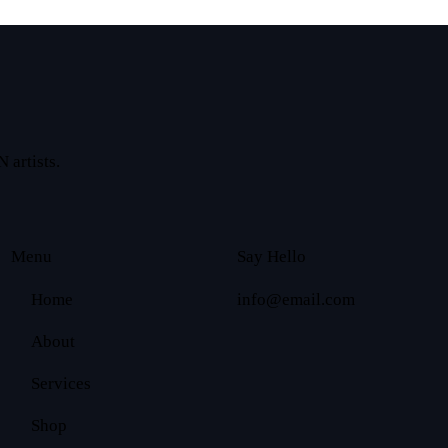
 artists.
Menu
Say Hello
Home
info@email.com
About
Services
Shop