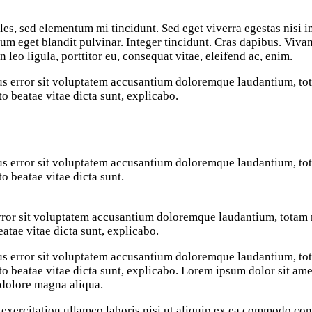
les, sed elementum mi tincidunt. Sed eget viverra egestas nisi 
sum eget blandit pulvinar. Integer tincidunt. Cras dapibus. Vi
 leo ligula, porttitor eu, consequat vitae, eleifend ac, enim.
atus error sit voluptatem accusantium doloremque laudantium, t
cto beatae vitae dicta sunt, explicabo.
atus error sit voluptatem accusantium doloremque laudantium, t
to beatae vitae dicta sunt.
 error sit voluptatem accusantium doloremque laudantium, totam 
eatae vitae dicta sunt, explicabo.
atus error sit voluptatem accusantium doloremque laudantium, t
cto beatae vitae dicta sunt, explicabo. Lorem ipsum dolor sit ame
 dolore magna aliqua.
xercitation ullamco laboris nisi ut aliquip ex ea commodo cons